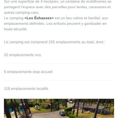
Sur une superficie de 4 hectares, un centaine de mobilhomes se
partagent l'espace avec des parcelles pour tentes, caravanes et
autres camping-cars.
Le camping
«Les Échasses»
est un lieu calme et familial, aux
emplacements délimités. Les enfants peuvent y gambader en
toute sécurité.
Le camping est comprend 155 emplacements au total, dont :
32 emplacements nus
5 emplacements stop accueil
118 emplacements locatifs