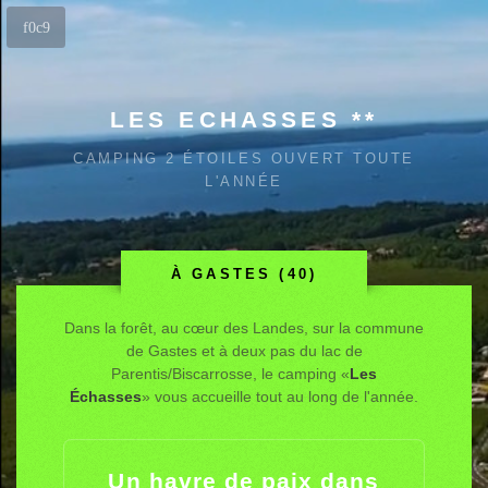
LES ECHASSES **
CAMPING 2 ÉTOILES OUVERT TOUTE
L'ANNÉE
À GASTES (40)
Dans la forêt, au cœur des Landes, sur la commune
de Gastes et à deux pas du lac de
Parentis/Biscarrosse, le camping «
Les
Échasses
» vous accueille tout au long de l'année.
Un havre de paix dans