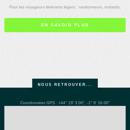
Pour les voyageurs itinérants légers : randonneurs, motards,
cyclistes, ou pour les aventuriers...
Avec ou sans terrasse. Avec ou sans matelas.
EN SAVOIR PLUS
NOUS RETROUVER...
Coordonnées GPS : +44° 19' 3.00", -1° 8' 16.00"