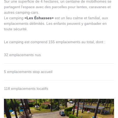
Sur une superficie de 4 hectares, un centaine de mobilhomes se
partagent l'espace avec des parcelles pour tentes, caravanes et
autres camping-cars.
Le camping
«Les Échasses»
est un lieu calme et familial, aux
emplacements délimités. Les enfants peuvent y gambader en
toute sécurité.
Le camping est comprend 155 emplacements au total, dont :
32 emplacements nus
5 emplacements stop accueil
118 emplacements locatifs