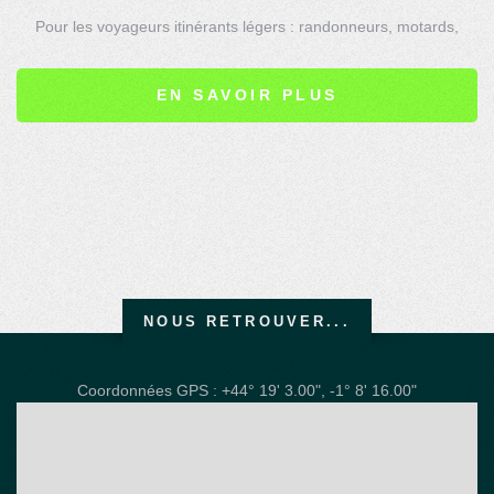
Pour les voyageurs itinérants légers : randonneurs, motards,
cyclistes, ou pour les aventuriers...
Avec ou sans terrasse. Avec ou sans matelas.
EN SAVOIR PLUS
NOUS RETROUVER...
Coordonnées GPS : +44° 19' 3.00", -1° 8' 16.00"