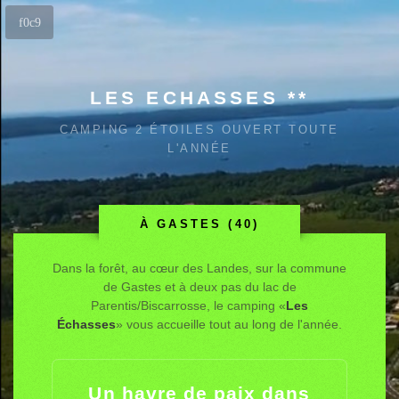
LES ECHASSES **
CAMPING 2 ÉTOILES OUVERT TOUTE
L'ANNÉE
À GASTES (40)
Dans la forêt, au cœur des Landes, sur la commune
de Gastes et à deux pas du lac de
Parentis/Biscarrosse, le camping «
Les
Échasses
» vous accueille tout au long de l'année.
Un havre de paix dans